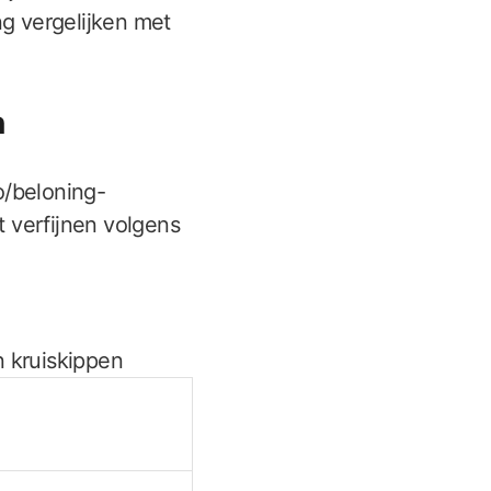
g vergelijken met
n
co/beloning-
 verfijnen volgens
n kruiskippen