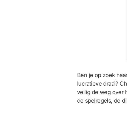
Ben je op zoek naar
lucratieve draai? Ch
veilig de weg over 
de spelregels, de d