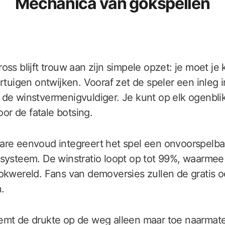
Mechanica van gokspellen
ss blijft trouw aan zijn simpele opzet: je moet je k
ertuigen ontwijken. Vooraf zet de speler een inleg 
de winstvermenigvuldiger. Je kunt op elk ogenbli
oor de fatale botsing.
are eenvoud integreert het spel een onvoorspelba
systeem. De winstratio loopt op tot 99%, waarmee
okwereld. Fans van demoversies zullen de gratis 
.
mt de drukte op de weg alleen maar toe naarmate 