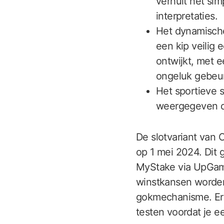
verhult het si
interpretaties.
Het dynamische
een kip veilig 
ontwijkt, met e
ongeluk gebeur
Het sportieve 
weergegeven do
De slotvariant van 
op 1 mei 2024. Dit
MyStake via UpGami
winstkansen worden
gokmechanisme. Er 
testen voordat je ee