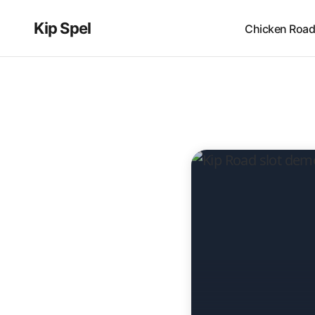
Kip Spel
Chicken Road