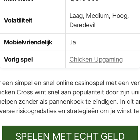
Laag, Medium, Hoog,
Volatiliteit
Daredevil
Mobielvriendelijk
Ja
Vorig spel
Chicken Upgaming
 een simpel en snel online casinospel met een ver
icken Cross wint snel aan populariteit door zijn un
helpen zonder als pannenkoek te eindigen. In dit 
iverse risicogradaties en strategieën om je winst t
SPELEN MET ECHT GELD