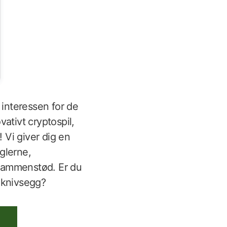
 interessen for de
ativt cryptospil,
 Vi giver dig en
glerne,
e sammenstød. Er du
 knivsegg?