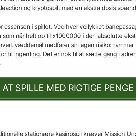
adeaction og kryptospil, med en ekstra dosis spænd
ør essensen i spillet. Ved hver vellykket banepassa
in som når helt op til x1000000 i den absolutte eks
vert væddemål medfører sin egen risiko: rammer d
tor til ingenting. Det er nok til at sætte gang i adren
.
AT SPILLE MED RIGTIGE PENGE
ditionelle stationære kasinospil kræver Mission Unc