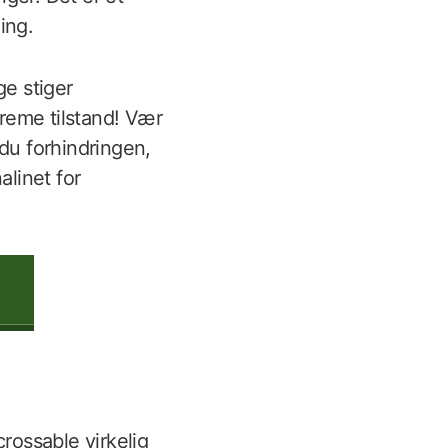
ing.
ge stiger
treme tilstand! Vær
u forhindringen,
alinet for
rossable virkelig