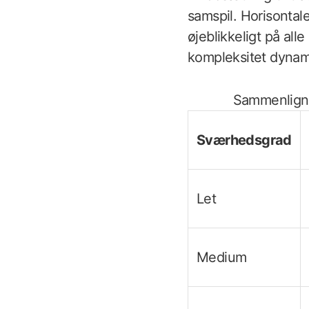
samspil. Horisontale
øjeblikkeligt på al
kompleksitet dynami
Sammenligni
Sværhedsgrad
Let
Medium