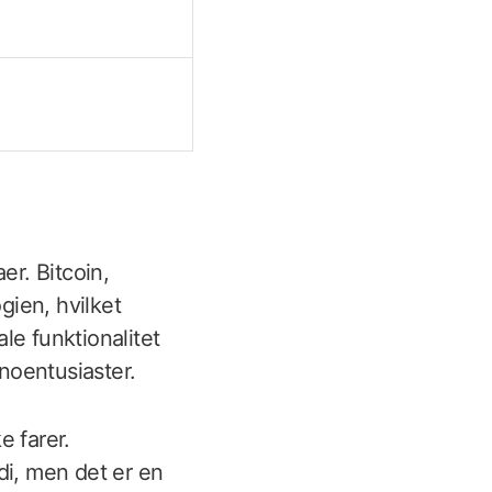
er. Bitcoin,
gien, hvilket
le funktionalitet
inoentusiaster.
e farer.
di, men det er en