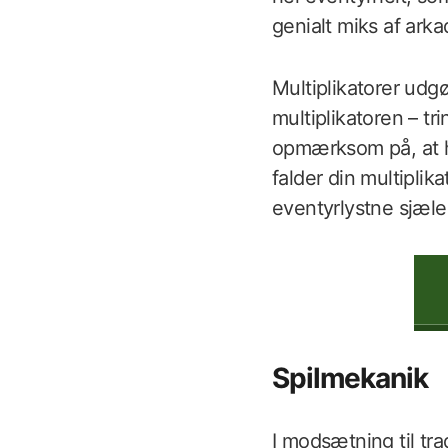
genialt miks af ark
Multiplikatorer udg
multiplikatoren – tr
opmærksom på, at h
falder din multiplika
eventyrlystne sjæle
Spilmekanik
I modsætning til tra