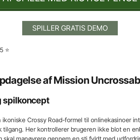
SPILLER GRATIS DEMO
/5 ⭐
pdagelse af Mission Uncrossab
 spilkoncept
 ikoniske Crossy Road-formel til onlinekasinoer in
 tilgang. Her kontrollerer brugeren ikke blot en en
m skal manøvrere gennem en sti fyldt med udfordrin