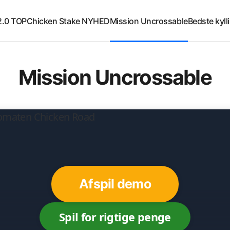
2.0 TOP
Chicken Stake NYHED
Mission Uncrossable
Bedste kyll
Mission Uncrossable
Afspil demo
Spil for rigtige penge