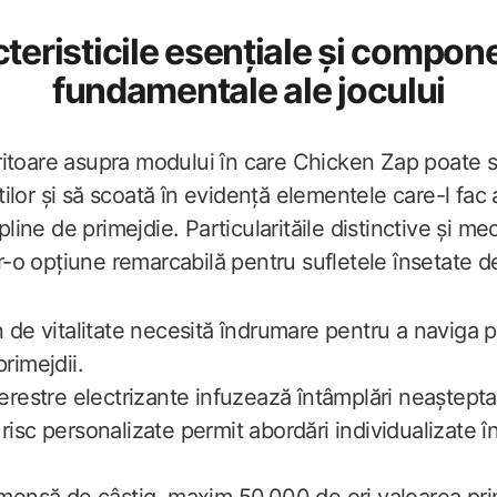
teristicile esențiale și compon
fundamentale ale jocului
itoare asupra modului în care Chicken Zap poate 
lor și să scoată în evidență elementele care-l fac 
 pline de primejdie. Particularităile distinctive și 
ntr-o opțiune remarcabilă pentru sufletele însetate 
in de vitalitate necesită îndrumare pentru a naviga 
rimejdii.
terestre electrizante infuzează întâmplări neașteptat
 risc personalizate permit abordări individualizate î