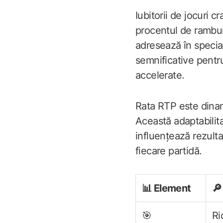
Iubitorii de jocuri c
procentul de ramburs
adresează în special
semnificative pentru
accelerate.
Rata RTP este dinam
Această adaptabilita
influențează rezulta
fiecare partidă.
📊 Element
🔎
🎯
Ri