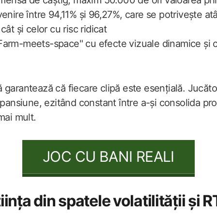
 imensă de câștig, maxim 50.000 de ori valoarea pr
enire între 94,11% și 96,27%, care se potrivește atât
ât și celor cu risc ridicat
Farm-meets-space" cu efecte vizuale dinamice și c
 garantează că fiecare clipă este esențială. Jucăto
xpansiune, ezitând constant între a-și consolida prof
mai mult.
JOC CU BANI REALI
iința din spatele volatilității și 