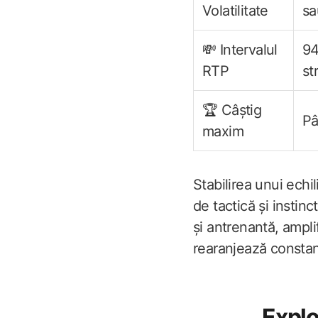
Volatilitate
sa
💸 Intervalul
94
RTP
st
🏆 Câștig
Pâ
maxim
Stabilirea unui echi
de tactică și instin
și antrenantă, ampli
rearanjează constant
Explo