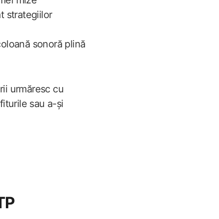
imei mize
 strategiilor
oloană sonoră plină
rii urmăresc cu
iturile sau a-și
RTP