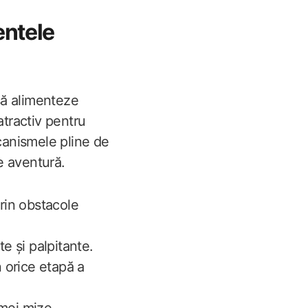
entele
să alimenteze
atractiv pentru
mecanismele pline de
de aventură.
prin obstacole
e și palpitante.
n orice etapă a