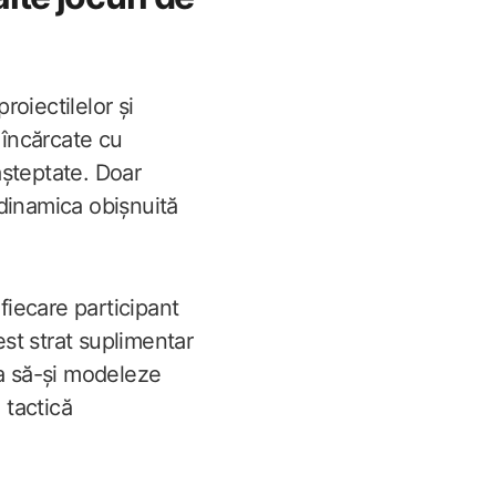
roiectilelor și
 încărcate cu
așteptate. Doar
 dinamica obișnuită
fiecare participant
est strat suplimentar
ia să-și modeleze
 tactică