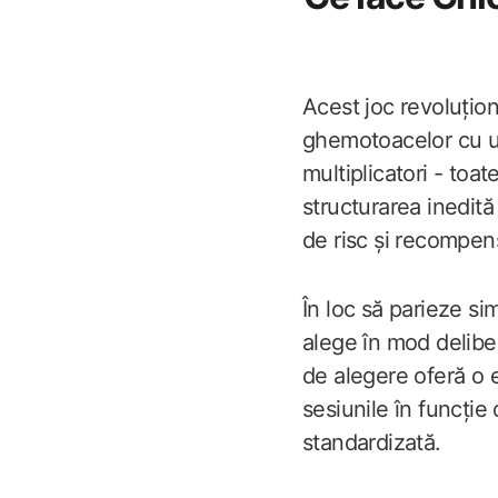
Acest joc revoluțione
ghemotoacelor cu un 
multiplicatori - toa
structurarea inedită
de risc și recompen
În loc să parieze si
alege în mod deliber
de alegere oferă o 
sesiunile în funcție
standardizată.