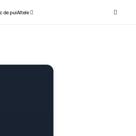
c de pui
Altele