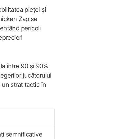
bilitatea pieței și
Chicken Zap se
zentând pericoli
eprecieri
a între 90 și 90%.
egerilor jucătorului
un strat tactic în
ăți semnificative