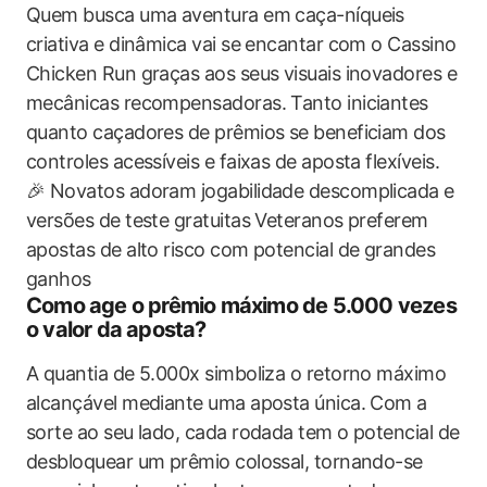
Quem busca uma aventura em caça-níqueis
criativa e dinâmica vai se encantar com o Cassino
Chicken Run graças aos seus visuais inovadores e
mecânicas recompensadoras. Tanto iniciantes
quanto caçadores de prêmios se beneficiam dos
controles acessíveis e faixas de aposta flexíveis.
🎉 Novatos adoram jogabilidade descomplicada e
versões de teste gratuitas Veteranos preferem
apostas de alto risco com potencial de grandes
ganhos
Como age o prêmio máximo de 5.000 vezes
o valor da aposta?
A quantia de 5.000x simboliza o retorno máximo
alcançável mediante uma aposta única. Com a
sorte ao seu lado, cada rodada tem o potencial de
desbloquear um prêmio colossal, tornando-se