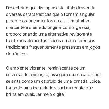
Descobrir o que distingue este título desvenda
diversas características que o tornam singular
perante os lançamentos atuais. Um atrativo
marcante é o enredo original com a galáxia,
proporcionando uma alternativa revigorante
frente aos elementos típicos ou às referências
tradicionais frequentemente presentes em jogos
eletrônicos.
O ambiente vibrante, reminiscente de um
universo de animação, assegura que cada partida
se sinta como um capítulo de uma jornada lúdica,
forjando uma identidade visual marcante que
brilha em qualquer meio digital.