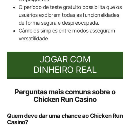
O período de teste gratuito possibilita que os
usuários explorem todas as funcionalidades
de forma segura e despreocupada.
Câmbios simples entre modos asseguram
versatilidade
JOGAR COM
DINHEIRO REAL
Perguntas mais comuns sobre o
Chicken Run Casino
Quem deve dar uma chance ao Chicken Run
Casino?