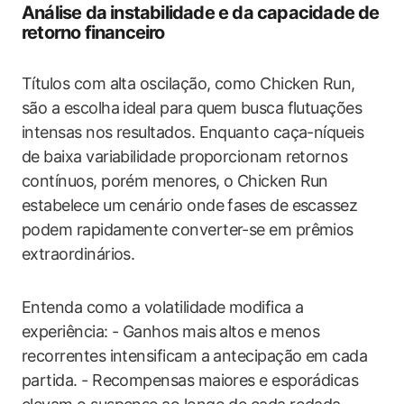
Análise da instabilidade e da capacidade de
retorno financeiro
Títulos com alta oscilação, como Chicken Run,
são a escolha ideal para quem busca flutuações
intensas nos resultados. Enquanto caça-níqueis
de baixa variabilidade proporcionam retornos
contínuos, porém menores, o Chicken Run
estabelece um cenário onde fases de escassez
podem rapidamente converter-se em prêmios
extraordinários.
Entenda como a volatilidade modifica a
experiência: - Ganhos mais altos e menos
recorrentes intensificam a antecipação em cada
partida. - Recompensas maiores e esporádicas