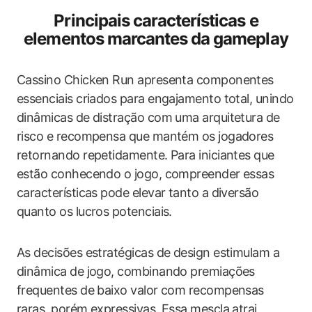
Principais características e
elementos marcantes da gameplay
Cassino Chicken Run apresenta componentes
essenciais criados para engajamento total, unindo
dinâmicas de distração com uma arquitetura de
risco e recompensa que mantém os jogadores
retornando repetidamente. Para iniciantes que
estão conhecendo o jogo, compreender essas
características pode elevar tanto a diversão
quanto os lucros potenciais.
As decisões estratégicas de design estimulam a
dinâmica de jogo, combinando premiações
frequentes de baixo valor com recompensas
raras, porém expressivas. Essa mescla atrai