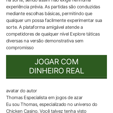
experiência prévia. As partidas são conduzidas
mediante escolhas básicas, permitindo que
qualquer um possa facilmente experimentar sua
sorte. A plataforma amigável atende a
competidores de qualquer nível Explore táticas
diversas na versão demonstrativa sem
compromisso
JOGAR COM
DINHEIRO REAL
Thomas
Especialista em jogos de azar
Eu sou Thomas, especializado no universo do
Chicken Casino. Você talvez tenha visto