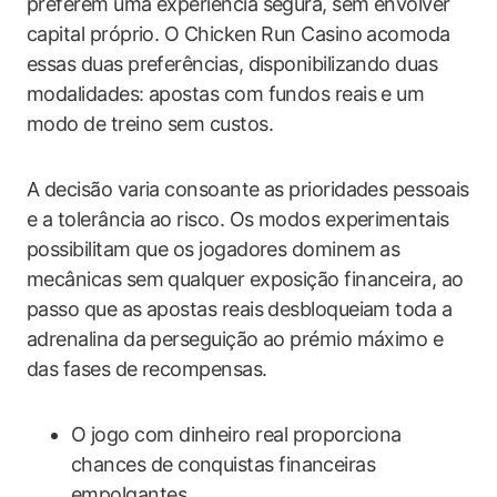
preferem uma experiência segura, sem envolver
capital próprio. O Chicken Run Casino acomoda
essas duas preferências, disponibilizando duas
modalidades: apostas com fundos reais e um
modo de treino sem custos.
A decisão varia consoante as prioridades pessoais
e a tolerância ao risco. Os modos experimentais
possibilitam que os jogadores dominem as
mecânicas sem qualquer exposição financeira, ao
passo que as apostas reais desbloqueiam toda a
adrenalina da perseguição ao prémio máximo e
das fases de recompensas.
O jogo com dinheiro real proporciona
chances de conquistas financeiras
empolgantes