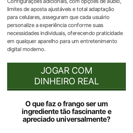
Configurações adicionais, com opções de áudio,
limites de aposta ajustáveis e total adaptação
para celulares, asseguram que cada usuário
personalize a experiência conforme suas
necessidades individuais, oferecendo praticidade
em qualquer aparelho para um entretenimento
digital moderno.
JOGAR COM
DINHEIRO REAL
O que faz o frango ser um
ingrediente tão fascinante e
apreciado universalmente?