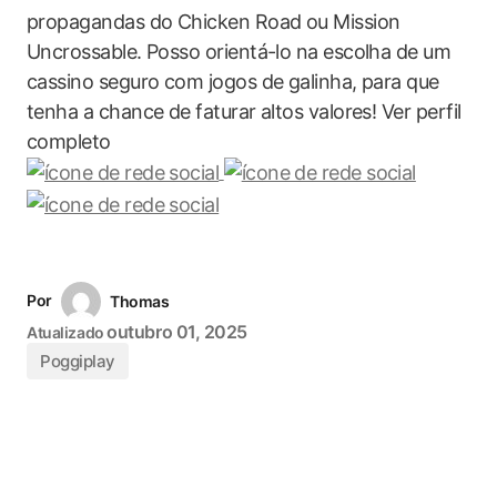
propagandas do Chicken Road ou Mission
Uncrossable. Posso orientá-lo na escolha de um
cassino seguro com jogos de galinha, para que
tenha a chance de faturar altos valores! Ver perfil
completo
Por
Thomas
outubro 01, 2025
Atualizado
Poggiplay