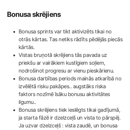
Bonusa skrējiens
Bonusa sprints var tikt aktivizēts tikai no
otrās kārtas. Tas netiks rādīts pēdējās piecās
kārtās.
Vistas bruņotā skrējiens tās pavada uz
priekšu ar vairākiem kustīgiem soļiem,
nodrošinot progresu ar vienu pieskārienu.
Bonusa darbības periods mainās atkarībā no
izvēlētā risku pakāpes.. augstāks riska
faktors nozīmē īsāku bonusu aktivitātes
ilgumu..
Bonusa skrējiens tiek ieslēgts tikai gadījumā,
ja starta fāzē ir dzelzceļš un vista to pārspēj.
Ja uzvar dzelzceļš : vista zaudē, un bonusa