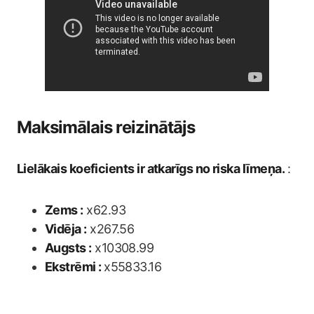
Maksimālais reizinātājs
Lielākais koeficients ir atkarīgs no riska līmeņa.
:
Zems :
x62.93
Vidēja :
х267.56
Augsts :
х10308.99
Ekstrēmi :
х55833.16