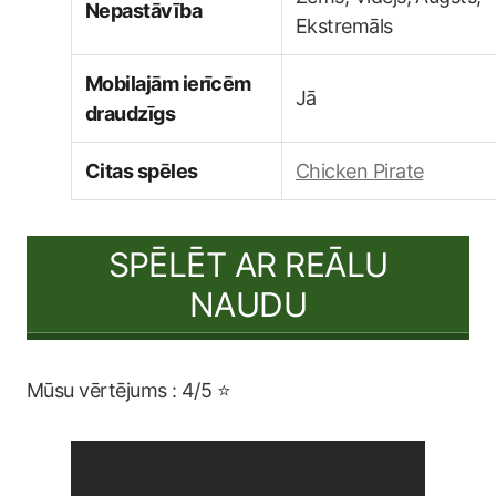
Nepastāvība
Ekstremāls
Mobilajām ierīcēm
Jā
draudzīgs
Citas spēles
Chicken Pirate
SPĒLĒT AR REĀLU
NAUDU
Mūsu vērtējums : 4/5 ⭐