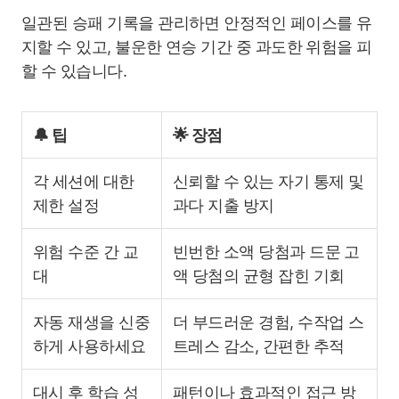
일관된 승패 기록을 관리하면 안정적인 페이스를 유
지할 수 있고, 불운한 연승 기간 중 과도한 위험을 피
할 수 있습니다.
🔔 팁
🌟 장점
각 세션에 대한
신뢰할 수 있는 자기 통제 및
제한 설정
과다 지출 방지
위험 수준 간 교
빈번한 소액 당첨과 드문 고
대
액 당첨의 균형 잡힌 기회
자동 재생을 신중
더 부드러운 경험, 수작업 스
하게 사용하세요
트레스 감소, 간편한 추적
대시 후 학습 성
패턴이나 효과적인 접근 방