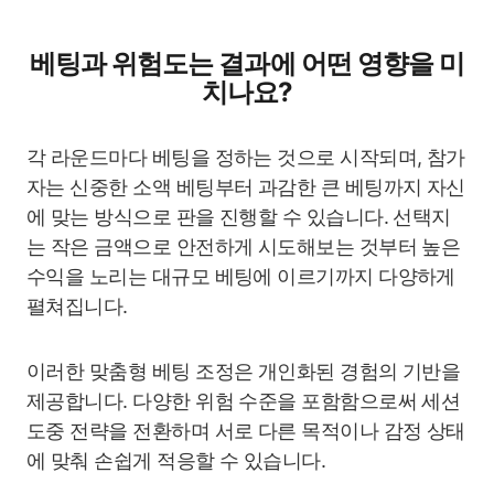
베팅과 위험도는 결과에 어떤 영향을 미
치나요?
각 라운드마다 베팅을 정하는 것으로 시작되며, 참가
자는 신중한 소액 베팅부터 과감한 큰 베팅까지 자신
에 맞는 방식으로 판을 진행할 수 있습니다. 선택지
는 작은 금액으로 안전하게 시도해보는 것부터 높은
수익을 노리는 대규모 베팅에 이르기까지 다양하게
펼쳐집니다.
이러한 맞춤형 베팅 조정은 개인화된 경험의 기반을
제공합니다. 다양한 위험 수준을 포함함으로써 세션
도중 전략을 전환하며 서로 다른 목적이나 감정 상태
에 맞춰 손쉽게 적응할 수 있습니다.