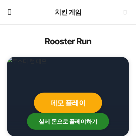
치킨 게임
Rooster Run
데모 플레이
실제 돈으로 플레이하기