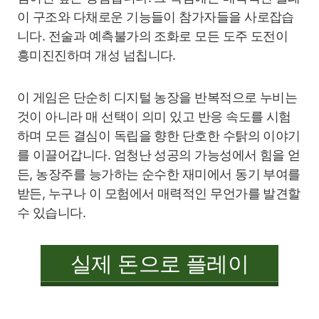
이 구조와 다채로운 기능들이 참가자들을 사로잡습
니다. 전술과 예측불가의 조화로 모든 도주 도전이
흥미진진하며 개성 넘칩니다.
이 게임은 단순히 디지털 농장을 반복적으로 누비는
것이 아니라 매 선택이 의미 있고 반응 속도를 시험
하며 모든 결심이 독립을 향한 단호한 수탉의 이야기
를 이끌어갑니다. 엄청난 성공의 가능성에서 힘을 얻
든, 농장주를 능가하는 순수한 재미에서 동기 부여를
받든, 누구나 이 모험에서 매력적인 무언가를 발견할
수 있습니다.
실제 돈으로 플레이