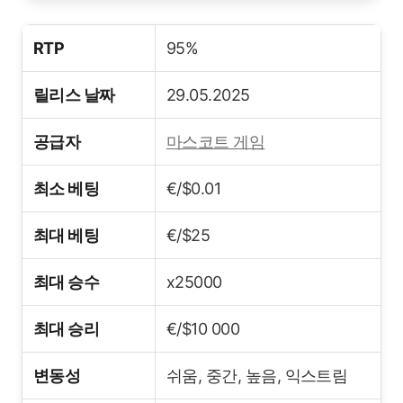
RTP
95%
릴리스 날짜
29.05.2025
공급자
마스코트 게임
최소 베팅
€/$0.01
최대 베팅
€/$25
최대 승수
х25000
최대 승리
€/$10 000
변동성
쉬움, 중간, 높음, 익스트림