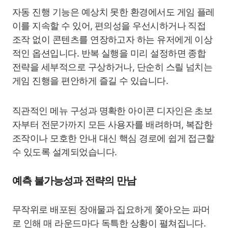
자동 진행 기능은 예상치 못한 환경에서도 게임 플레
이를 지속할 수 있어, 편의성을 우선시하거나 직접
조작 없이 콘텐츠를 연장하고자 하는 유저에게 이상
적인 옵션입니다. 반복 실행을 미리 설정하면 종합
전략을 세부적으로 구상하거나, 단순히 스릴 넘치는
게임 진행을 편안하게 즐길 수 있습니다.
직관적인 메뉴 구성과 명확한 아이콘 디자인은 초보
자부터 전문가까지 모든 사용자를 배려하며, 복잡한
조작이나 모호한 안내 대신 핵심 경로에 쉽게 접근할
수 있도록 설계되었습니다.
예측 불가능성과 전략의 만남
무작위로 배포된 장애물과 집요하게 쫓아오는 파머
로 인해 매 라운드마다 독특한 상황이 펼쳐집니다.