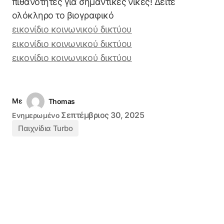
πιθανότητες για σημαντικές νίκες! Δείτε
ολόκληρο το βιογραφικό
Με
Thomas
Σεπτέμβριος 30, 2025
Ενημερωμένο
Παιχνίδια Turbo