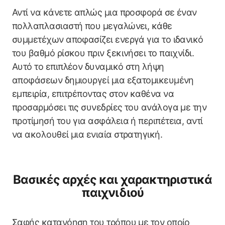
Αντί να κάνετε απλώς μια προσφορά σε έναν
πολλαπλασιαστή που μεγαλώνει, κάθε
συμμετέχων αποφασίζει ενεργά για το ιδανικό
του βαθμό ρίσκου πριν ξεκινήσει το παιχνίδι.
Αυτό το επιπλέον δυναμικό στη λήψη
αποφάσεων δημιουργεί μια εξατομικευμένη
εμπειρία, επιτρέποντας στον καθένα να
προσαρμόσει τις συνεδρίες του ανάλογα με την
προτίμησή του για ασφάλεια ή περιπέτεια, αντί
να ακολουθεί μια ενιαία στρατηγική.
Βασικές αρχές και χαρακτηριστικά
παιχνιδιού
Σαφής κατανόηση του τρόπου με τον οποίο