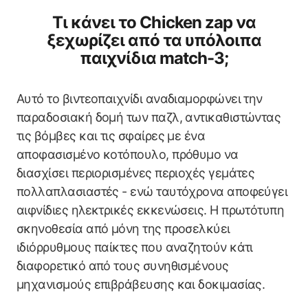
Τι κάνει το Chicken zap να
ξεχωρίζει από τα υπόλοιπα
παιχνίδια match-3;
Αυτό το βιντεοπαιχνίδι αναδιαμορφώνει την
παραδοσιακή δομή των παζλ, αντικαθιστώντας
τις βόμβες και τις σφαίρες με ένα
αποφασισμένο κοτόπουλο, πρόθυμο να
διασχίσει περιορισμένες περιοχές γεμάτες
πολλαπλασιαστές - ενώ ταυτόχρονα αποφεύγει
αιφνίδιες ηλεκτρικές εκκενώσεις. Η πρωτότυπη
σκηνοθεσία από μόνη της προσελκύει
ιδιόρρυθμους παίκτες που αναζητούν κάτι
διαφορετικό από τους συνηθισμένους
μηχανισμούς επιβράβευσης και δοκιμασίας.