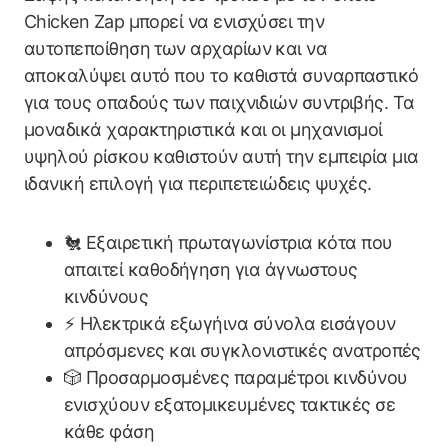
Chicken Zap μπορεί να ενισχύσει την
αυτοπεποίθηση των αρχαρίων και να
αποκαλύψει αυτό που το καθιστά συναρπαστικό
για τους οπαδούς των παιχνιδιών συντριβής. Τα
μοναδικά χαρακτηριστικά και οι μηχανισμοί
υψηλού ρίσκου καθιστούν αυτή την εμπειρία μια
ιδανική επιλογή για περιπετειώδεις ψυχές.
🐔 Εξαιρετική πρωταγωνίστρια κότα που
απαιτεί καθοδήγηση για άγνωστους
κινδύνους
⚡ Ηλεκτρικά εξωγήινα σύνολα εισάγουν
απρόσμενες και συγκλονιστικές ανατροπές
🎲 Προσαρμοσμένες παραμέτροι κινδύνου
ενισχύουν εξατομικευμένες τακτικές σε
κάθε φάση