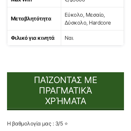
Εύκολο, Μεσαίο,
Μεταβλητότητα
Δύσκολο, Hardcore
Φιλικό για κινητά
Ναι
ΠΑΊΖΟΝΤΑΣ ΜΕ
ΠΡΑΓΜΑΤΙΚΆ
ΧΡΉΜΑΤΑ
Η βαθμολογία μας : 3/5 ⭐