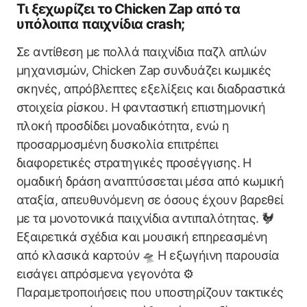
Τι ξεχωρίζει το Chicken Zap από τα
υπόλοιπα παιχνίδια crash;
Σε αντίθεση με πολλά παιχνίδια παζλ απλών
μηχανισμών, Chicken Zap συνδυάζει κωμικές
σκηνές, απρόβλεπτες εξελίξεις και διαδραστικά
στοιχεία ρίσκου. Η φανταστική επιστημονική
πλοκή προσδίδει μοναδικότητα, ενώ η
προσαρμοσμένη δυσκολία επιτρέπει
διαφορετικές στρατηγικές προσέγγισης. Η
ομαδική δράση αναπτύσσεται μέσα από κωμική
αταξία, απευθυνόμενη σε όσους έχουν βαρεθεί
με τα μονοτονικά παιχνίδια αντιπαλότητας. 🐓
Εξαιρετικά σχέδια και μουσική επηρεασμένη
από κλασικά καρτούν 🛸 Η εξωγήινη παρουσία
εισάγει απρόσμενα γεγονότα ⚙️
Παραμετροποιήσεις που υποστηρίζουν τακτικές