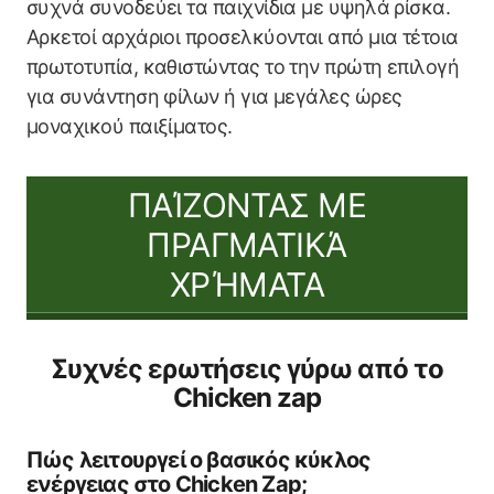
συχνά συνοδεύει τα παιχνίδια με υψηλά ρίσκα.
Αρκετοί αρχάριοι προσελκύονται από μια τέτοια
πρωτοτυπία, καθιστώντας το την πρώτη επιλογή
για συνάντηση φίλων ή για μεγάλες ώρες
μοναχικού παιξίματος.
ΠΑΊΖΟΝΤΑΣ ΜΕ
ΠΡΑΓΜΑΤΙΚΆ
ΧΡΉΜΑΤΑ
Συχνές ερωτήσεις γύρω από το
Chicken zap
Πώς λειτουργεί ο βασικός κύκλος
ενέργειας στο Chicken Zap;