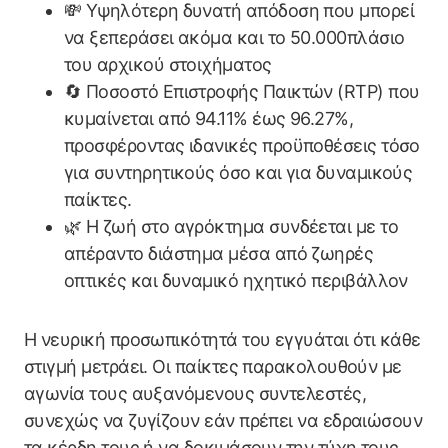
💸 Υψηλότερη δυνατή απόδοση που μπορεί
να ξεπεράσει ακόμα και το 50.000πλάσιο
του αρχικού στοιχήματος
🔄 Ποσοστό Επιστροφής Παικτών (RTP) που
κυμαίνεται από 94.11% έως 96.27%,
προσφέροντας ιδανικές προϋποθέσεις τόσο
για συντηρητικούς όσο και για δυναμικούς
παίκτες.
🌿 Η ζωή στο αγρόκτημα συνδέεται με το
απέραντο διάστημα μέσα από ζωηρές
οπτικές και δυναμικό ηχητικό περιβάλλον
Η νευρική προσωπικότητά του εγγυάται ότι κάθε
στιγμή μετράει. Οι παίκτες παρακολουθούν με
αγωνία τους αυξανόμενους συντελεστές,
συνεχώς να ζυγίζουν εάν πρέπει να εδραιώσουν
τα κέρδη τους ή να δοκιμάσουν την τύχη τους