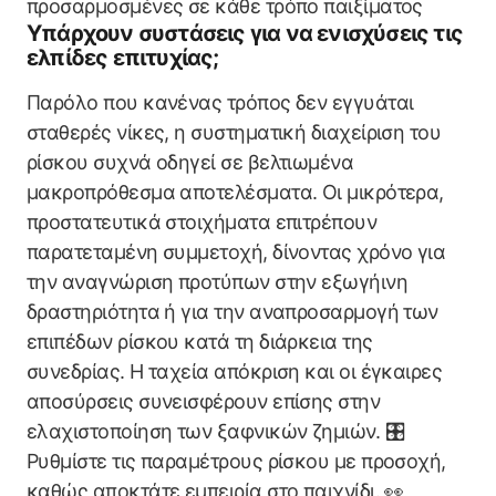
προσαρμοσμένες σε κάθε τρόπο παιξίματος
Υπάρχουν συστάσεις για να ενισχύσεις τις
ελπίδες επιτυχίας;
Παρόλο που κανένας τρόπος δεν εγγυάται
σταθερές νίκες, η συστηματική διαχείριση του
ρίσκου συχνά οδηγεί σε βελτιωμένα
μακροπρόθεσμα αποτελέσματα. Οι μικρότερα,
προστατευτικά στοιχήματα επιτρέπουν
παρατεταμένη συμμετοχή, δίνοντας χρόνο για
την αναγνώριση προτύπων στην εξωγήινη
δραστηριότητα ή για την αναπροσαρμογή των
επιπέδων ρίσκου κατά τη διάρκεια της
συνεδρίας. Η ταχεία απόκριση και οι έγκαιρες
αποσύρσεις συνεισφέρουν επίσης στην
ελαχιστοποίηση των ξαφνικών ζημιών. 🎛️
Ρυθμίστε τις παραμέτρους ρίσκου με προσοχή,
καθώς αποκτάτε εμπειρία στο παιχνίδι. 👀